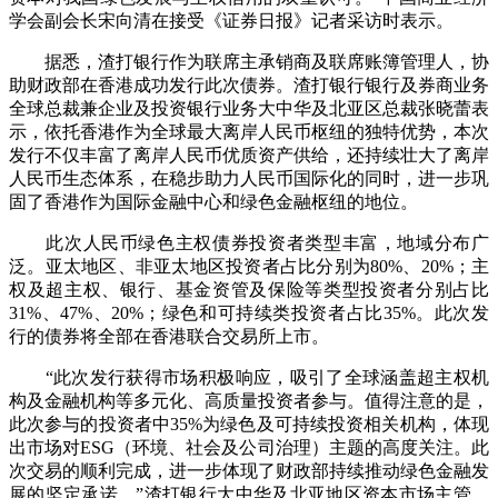
学会副会长宋向清在接受《证券日报》记者采访时表示。
据悉，渣打银行作为联席主承销商及联席账簿管理人，协
助财政部在香港成功发行此次债券。渣打银行银行及券商业务
全球总裁兼企业及投资银行业务大中华及北亚区总裁张晓蕾表
示，依托香港作为全球最大离岸人民币枢纽的独特优势，本次
发行不仅丰富了离岸人民币优质资产供给，还持续壮大了离岸
人民币生态体系，在稳步助力人民币国际化的同时，进一步巩
固了香港作为国际金融中心和绿色金融枢纽的地位。
此次人民币绿色主权债券投资者类型丰富，地域分布广
泛。亚太地区、非亚太地区投资者占比分别为80%、20%；主
权及超主权、银行、基金资管及保险等类型投资者分别占比
31%、47%、20%；绿色和可持续类投资者占比35%。此次发
行的债券将全部在香港联合交易所上市。
“此次发行获得市场积极响应，吸引了全球涵盖超主权机
构及金融机构等多元化、高质量投资者参与。值得注意的是，
此次参与的投资者中35%为绿色及可持续投资相关机构，体现
出市场对ESG（环境、社会及公司治理）主题的高度关注。此
次交易的顺利完成，进一步体现了财政部持续推动绿色金融发
展的坚定承诺。”渣打银行大中华及北亚地区资本市场主管、