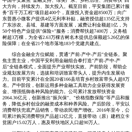
中国平安聚焦"金融支持、绿美广东、乡村治理、消费帮扶"四
大方向，持续发力、加大投入。截至目前，平安集团已累计服
务"百千万工程"项目超400个，直接投入资金超8500万；向广
东普惠小微客户提供4亿元利率补贴，融资授信超135亿元支持
广东涉农、县域、基建等方面发展，减费让利金额超1亿，为
50个特色产业提供"保险+"服务；消费帮扶超7400万，义务植
树超3万棵，为全省2.63万棵古树名木提供总保额超5.26亿的保
险保障；在全省21个地市落地183个党建共建点。
综合金融全方位赋能，贯通"产前-产中-产后"全链条。聚
焦主责主业，中国平安利用金融组合拳打造"产前-产中-产
后"全链条模式，全面提升产业帮扶实效。产前阶段，帮助企
业规划发展方向，选拔和培训致富带头人，提升内生发展动
力。目前平安累计在全国20省166县培育乡村致富带头人超8万
名。产中阶段，创新运用多种金融工具助力企业获得发展资
金、增强抵御各种风险的能力。公司累计发放帮扶资金
2064.36亿元，创新推出"振兴保"、"价格指数保险"等产品和服
务，降低乡村创业的融资成本和种养风险。产后阶段，平安以
消费帮扶兜底产品销售，带动农民增产增收。2016年至今，公
司累计购买消费帮扶产品超12亿元，直接带动（原）建档立卡
贫困户15.02万人，惠及帮扶地区人口超90万人。