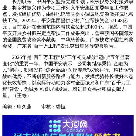
长期以来，中国平安坚持党建引领，积极投身乡村振兴事
业，将乡村振兴作为专项工作列入平安集团党委年度工作要
点，发挥组织优势，由驻地统管党委协调属地资源做好属地帮
扶工作。2025年，平安集团提供乡村产业帮扶资金571.48亿
元，目前累计在全国范围内帮扶点位超过400个。 据悉，中国
平安开展乡村振兴定点帮扶工作成果突出，曾荣获国务院颁发
的全国脱贫攻坚奖奉献奖、中华慈善奖、广东扶贫济困红棉奖
金奖、广东省"百千万工程"表现突出集体等荣誉称号。
2026年是"百千万工程"从"三年初见成效"迈向"五年显著
变化"的重要一年。中国平安表示，公司将继续秉持"金融为
民"初心，积极发挥"综合金融+医疗养老"双轮并行、科技驱动
战略优势，不断创新服务路径与能力，发挥优势特长做好常态
化长效帮扶，以实际行动助力乡村全面振兴和广东"百千万工
程"建设，为城乡区域协调发展、增进群众福祉积极贡献力
量。（王筱）
编辑：申久燕 审核：娄恒