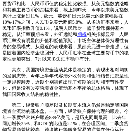
要货币相比，人民币币值的稳定性比较强。从美元指数的涨幅
和其他主要货币的跌幅来看，截止到昨天，今年以来美元指数
累计上涨超过11%，欧元、英镑和日元兑美元的贬值幅度在
10%-17%之间，人民币兑美元贬值5.8%。从多边汇率来看，人
民币汇率指数升值0.1%，说明人民币对一篮子货币保持基本
稳定。从汇率预期来看，外汇远期和
期权
相关指标显示，人民
币汇率没有明显的升值和贬值预期，市场主体总体保持理性有
序的交易模式。从最近的表现来看，虽然美元进一步走强，但
是随着国内经济企稳回升，人民币汇率在全球主要货币中的稳
定性更加突出。7月以来多边汇率稳中有升。
其次，我国跨境资金流动总体是稳定的，表现出相对均衡
的发展态势。今年上半年代客涉外收付款和银行结售汇都呈现
一定规模顺差，近期个别渠道出现了短期的波动和季节性变
化，但是没有改变跨境资金流动基本平衡的总体格局，体现了
我国国际收支结构的稳健性。
第三，经常账户顺差以及长期资本流入仍然是稳定我国跨
境资金流动的基本盘。一方面，经常账户保持合理的顺差。今
年一季度经常账户顺差889亿美元，是历史同期最高，比去年
同期增长25%，和GDP的比值是2.1%，在合理区间。二季度货
物贸易顺差比较高，跨境旅行等服务贸易的逆差在低位运行，