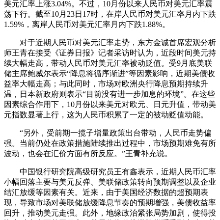
美元汇率上涨3.04%。不过，10月份以来人民币对美元汇率震
荡下行。截至10月23日17时，在岸人民币对美元汇率月内下跌
1.59%，离岸人民币对美元汇率月内下跌1.88%。
对于近期人民币对美元汇率走势，东方金诚首席宏观分析
师王青在接受《证券日报》记者采访时认为，近段时间美元持
续大幅走高，带动人民币对美元汇率被动贬值。受9月底美联
储主席鲍威尔表示“降息将循序渐进”等因素影响，近期美债收
益率大幅走高；与此同时，市场对欧洲央行降息预期持续升
温，日本新政府则表示“目前没有进一步加息的环境”。在这些
因素综合作用下，10月份以来美元对欧元、日元升值，带动美
元指数显著上行，这为人民币积累了一定的被动贬值动能。
“另外，受前期一揽子增量政策出台带动，人民币走势偏
强。当前仍处在政策措施陆续推出过程中，市场预期难免有所
波动，也会在汇价方面有所反应。”王青补充说。
中国银行研究院高级研究员王有鑫表示，近期人民币汇率
小幅回落主要与美元反弹、美联储政策转向预期调整以及企业
结汇放缓等因素有关。近来，由于美国经济数据的超预期表
现，导致市场对美联储放缓降息节奏的预期增强，美债收益率
回升，推动美元走强。此外，地缘政治紧张局势加剧，使得投