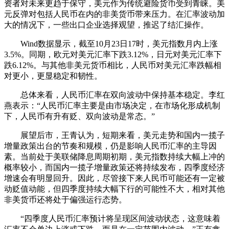
资者对未来更趋于保守，美元作为传统避险货币受到青睐。美
元反弹对包括人民币在内的非美货币带来压力。在汇率波动加
大的情况下，一些出口企业选择观望，推迟了结汇操作。
Wind数据显示，截至10月23日17时，美元指数月内上涨
3.5%。同期，欧元对美元汇率下跌3.12%，日元对美元汇率下
跌6.12%。与其他非美元货币相比，人民币对美元汇率跌幅相
对更小，更显稳定和韧性。
总体来看，人民币汇率在双向波动中保持基本稳定。李红
燕表示：“人民币汇率主要是由市场决定，在市场化形成机制
下，人民币有升有贬、双向波动是常态。”
展望后市，王青认为，短期来看，美元走势和国内一揽子
增量政策出台的节奏和规模，仍是影响人民币汇率的主导因
素。当前处于美联储降息周期初期，美元指数持续大幅上冲的
概率较小，而国内一揽子增量政策还将持续发布，四季度经济
增速会有明显回升。因此，尽管接下来人民币可能还有一定被
动贬值动能，但四季度持续大幅下行的可能性不大，相对其他
非美货币还将处于偏强运行态势。
“四季度人民币汇率预计将呈现区间波动状态，这意味着