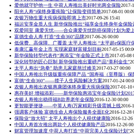
爱他就守护他一生 中荷人寿推出美好时光两全保险
2017-1
阳光人寿“i保终身重疾险”让保险变得简单
2017-08-01 00:0
农银万物生重大疾病保险即将上市
2017-09-26 15:41
福运安享金质人生 新华保险推出“福享金生终身年金保险
双爱同至 康爱无忧——合众康爱无忧防癌保障计划为爱
富德生命人寿 打造“生命360”品牌
2017-06-26 00:00
低保费、高保障、广覆盖 太平人寿推出 “太平超e保医疗
泰康汇赢年金上市 实现家庭财富规划目标
2017-05-15 00:0
新华保险转型代表作“惠添宝”年金险正式上市
2017-05-08 
深化转型的匠心巨制 新华保险推出重磅产品“美利金生”
2
太平人寿出“急拳” 助患儿家庭熬过难关
2017-03-27 00:00
中国人寿推出升级版重疾保障产品 “国寿福（至尊版）保
富德“生命360”——揽子人生风险解决方案
2017-01-24 00:
农银人寿推出农银惠康团体终身重大疾病保险
2017-01-10 
惠存美好 增福添彩——新华保险惠添宝年金保险计划201
农银人寿推出稳得福B款养老年金保险
2016-12-30 00:00
更智能更便捷——中英人寿i万家精彩升级震撼上线
2016-1
强调客户体验 富德生命人寿保险服务全面E化
2016-12-28 
保险业“放大招” 太平人寿推出个人税优健康险
2016-12-26
中国人寿首次推出两款个人税优健康险产品
2016-12-26 00
财富管理加速度 中荷人寿打造“中荷完美人生保险计划”
2