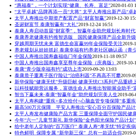
“惠福泰”，一个计划实现“健康、长寿、富足”
2020-01-03 
“太平卓越”品牌再添一员“大将” 太平人寿推出新产品“卓
太平人寿推出中期资产配置产品“财富智赢”
2019-12-30 15
圣诞财富节 泰康智赢有“大礼”
2019-12-24 16:51
泰康人寿启动首届“财富季”，智赢年金助您规划长寿时代
泰康养老健康有约推智选版 国民健康保障产品全新升级
穿越周期无忧未来 富德生命富赢99年金保险受关注
2019-1
养老规划从娃娃抓起 泰康幸福有约养老社区确认函（青
中国人寿推出国寿鑫福临门年金保险
2019-11-18 09:57
中国人寿推出国寿鑫享至尊年金保险（庆典版）
2019-10-
泰康“青少版幸福有约”成功上市
2019-09-20 13:03
泰康质子重离子医疗险让“治癌利器”不再高不可攀
2019-09
新华保险“健康无忧”升级巨献 健康无忧C3系列产品重磅
以科技赋能营运服务，富德生命人寿推出智能展业助手“富
智当下赢未来·泰康“智赢年金”助您规划完美人生
2019-06-
太平人寿构建“重疾+多次给付+心脑血管专项保障”多重
最高500万元保障 平安人寿推出“安心百分百保险产品计
太平人寿发布健康险产品方案 三重保障全面守护国民健
今年“六一”儿童节新礼 新华保险“金色阳光保险产品计划
给中老年人定制的“百万医疗” 泰康人寿“孝无忧”特定疾病医
特色鲜明 保障专属 “新华新三保” 总有一款适合你
2019-0