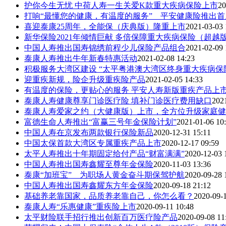
护你今生无忧 中荷人寿一生关爱K款重大疾病保险上市
20
打响“最懂您的健康，有温度的服务” 平安健康险推出首届
喜迎泰康25周年，全能保（庆典版）隆重上市
2021-03-03 
新华保险2021年倾情巨献 多倍保障重大疾病保险（超越
中国人寿推出国寿锦绣前程少儿保险产品组合
2021-02-09 
泰康人寿推出牛年新春特惠活动
2021-02-08 14:23
积极服务大湾区建设 “太平粤港澳大湾区终身重大疾病保
迎重疾新规，险企升级重疾险产品
2021-02-05 14:33
有温度的保险，更贴心的服务 平安人寿新版重疾产品上市 “
泰康人寿健康尊享门诊医疗险 填补门诊医疗费用缺口
202
泰康人寿爱家之约（大健康版）上市，全方位升级家庭健
富德生命人寿推出“富赢三号年金保险计划”
2021-01-06 10
中国人寿在京发布两款银行保险新品
2020-12-31 15:11
中国太保首款大湾区专属重疾产品上市
2020-12-17 09:59
太平人寿推出十年期固定给付产品“财富满满”
2020-12-03 
中国人寿推出国寿鑫耀至尊年金保险
2020-11-03 13:36
泰康“加班宝” 为职场人黄金奋斗期保驾护航
2020-09-28 
中国人寿推出国寿鑫耀东方年金保险
2020-09-18 21:12
基础养老靠国家，品质养老靠自己，你怎么看？
2020-09-
泰康人寿“乐惠健康”重疾险上市
2020-09-11 10:48
太平财险联手招行推出创新百万医疗险产品
2020-09-08 11