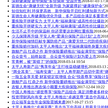
深耕健康险 新华保险“多倍保障”全国开售
2018-07-03 17:3
富德生命“康健无忧”全新升级 为家庭撑起“健康保护伞”
20
短信知红利 环保更高效 新华保险开启红利通知新方式
2
富德生命人寿健康险优化升级，多产品组合满足多重需求
重疾险开拼硬实力 太平人寿“福禄康瑞”成高性价比爆款
2
重疾险开拼硬实力 太平人寿“福禄康瑞”成高性价比爆款
2
生活不止手中的保温杯 你还需要这款网红重疾险
2018-06-
少儿保障再升级 平安人寿“爱满分保险产品计划”上市
2018
新华保险倾情巨献专属防癌产品 “康爱无忧二代防癌疾病
重疾险赔付加码 太平人寿推出“太平福禄康瑞终身重大疾
旗舰产品 扛鼎之作 新华保险重磅推出“福金满堂红”保险
合众壹号，始终如壹 合众壹号保险计划为爱上市
2018-0
常青树，被“算错了”的保险
2018-03-14 10:54
太平人寿新产品“隽享年金”主打收益稳健增长
2018-03-13 
“两全其美”、“福寿安康”：太平人寿早期产品切中需求“痛点
一险五金享关爱 财富锁定双增值 合众“悦盈尊享”保险计
旗舰产品 扛鼎之作 新华保险重磅推出“福金满堂红”保险
农银人寿推出惠农保小额重大疾病保险
2017-12-04 10:22
中国人寿推出“盛世尊享”保险产品组合 满足消费者多样
投资理财风向有变 太平人寿推出“卓越至尊”直击中高端
合众福享金生年金保险震撼来袭
2017-10-27 15:15
太平人寿推出“卓越至尊” 直击当下中高端人群最关注的