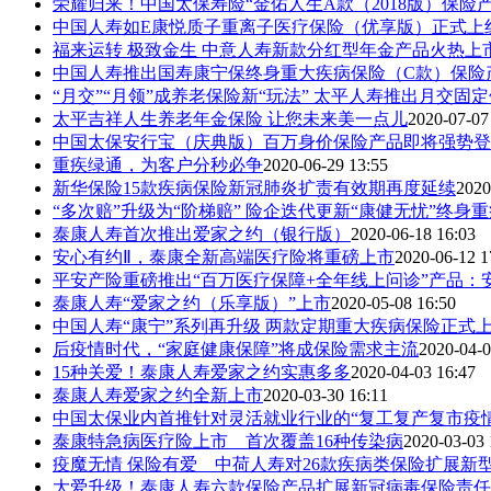
荣耀归来！中国太保寿险“金佑人生A款（2018版）保险产品
中国人寿如E康悦质子重离子医疗保险（优享版）正式上
福来运转 极致金生 中意人寿新款分红型年金产品火热上
中国人寿推出国寿康宁保终身重大疾病保险（C款）保险
“月交”“月领”成养老保险新“玩法” 太平人寿推出月交固定领
太平吉祥人生养老年金保险 让您未来美一点儿
2020-07-07
中国太保安行宝（庆典版）百万身价保险产品即将强势登
重疾绿通，为客户分秒必争
2020-06-29 13:55
新华保险15款疾病保险新冠肺炎扩责有效期再度延续
2020
“多次赔”升级为“阶梯赔” 险企迭代更新“康健无忧”终身重疾
泰康人寿首次推出爱家之约（银行版）
2020-06-18 16:03
安心有约Ⅱ，泰康全新高端医疗险将重磅上市
2020-06-12 1
平安产险重磅推出“百万医疗保障+全年线上问诊”产品：
泰康人寿“爱家之约（乐享版）”上市
2020-05-08 16:50
中国人寿“康宁”系列再升级 两款定期重大疾病保险正式
后疫情时代，“家庭健康保障”将成保险需求主流
2020-04-0
15种关爱！泰康人寿爱家之约实惠多多
2020-04-03 16:47
泰康人寿爱家之约全新上市
2020-03-30 16:11
中国太保业内首推针对灵活就业行业的“复工复产复市疫
泰康特急病医疗险上市 首次覆盖16种传染病
2020-03-03 
疫魔无情 保险有爱 中荷人寿对26款疾病类保险扩展新型冠
大爱升级！泰康人寿六款保险产品扩展新冠病毒保险责任