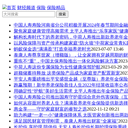
首页
财经频道
保险
保险精品
搜索
中国人寿寿险河南省分公司积极开展2024年春节期间金融消
聚焦家庭健康管理高频需求 太平人寿推出“乐享家医”健
解构长寿时代下的养老密码，中荷人寿推出新款养老年金
以风险保障与资产传承构建家庭“防火墙”中荷家业常青K款
蚂蚁保金选“满满盈”打造幸福养老时光
2023-07-07 13:46
泰康人寿尊享世家（增额版），让全家拥有穿越周期的财
重疾不“重”，中国太保寿险推出一体化风险解决方案
2023
中荷人寿这份专属保险为女性健康保驾护航
2023-03-29 20
超额储蓄待释放 这类保险产品成为家庭资产配置新宠
202
平安人寿重磅推出平安盛世金越（至尊版）养老年金保险
跑赢预期！新华养老保险盈佳人生2022年结算收益率公布
用确定性“护航”美好生活需求 太平人寿推出年金保险产品
中国人寿寿险公司推出国寿守护星综合意外伤害保险（互
如何从容面对养老人生？满满盈养老年金保险提供新选择
惠金享——守护家庭财富的睿智之选
2022-11-12 09:21
助力构建“一老一小”健康保障体系 太医管家创新推出两
满足国民财富管理刚需，泰康人寿推出财富“全家福”
2022
长护你 享护理 陪伴你 天安人寿长护你长期护理保险重磅