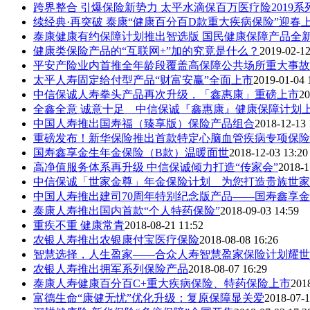
跨界整合 引爆保险新势力 太平水滴保百万医疗险2019系列
续经典·再突破 泰康“健康百分百D款重大疾病保险”迎春
泰康健康有约保障计划推出智选版 国民健康保障产品全
健康类保险产品的“互联网+”加的究竟是什么？
2019-02-12
平安产险业内首推全年龄段覆盖高保障公共场所重大事故
太平人寿固定给付型产品“财富安赢”全面上市
2019-01-04 
中信保诚人寿拳头产品再次升级，「鑫惠康」重磅上市
20
全鑫全意 诚意十足 中信保诚『鑫惠康』健康保障计划
中国人寿推出国寿福（臻享版）保险产品组合
2018-12-13 
重磅发布！新华保险推出首款特定心脑血管疾病专项保险
国寿鑫享金生年金保险（B款）温暖面世
2018-12-03 13:20
高净值服务体系再升级 中信保诚倾力打造“传家会”
2018-1
中信保诚「世家金尊」年金保险计划 为您打造贵族世家
中国人寿推出建司70周年特别纪念版产品——国寿鑫享金生年
泰康人寿推出国内首款“个人特药保险”
2018-09-03 14:59
重疾不重 健康常青
2018-08-21 11:52
农银人寿推出农银康付宝医疗保险
2018-08-08 16:26
智慧选择，人生盈家——合众人寿智慧盈家保险计划耀世
农银人寿推出拥军系列保险产品
2018-08-07 16:29
泰康人寿健康百分百C+重大疾病保险、特药保险上市
201
富德生命“康健无忧”优化升级：复原保障显关爱
2018-07-1