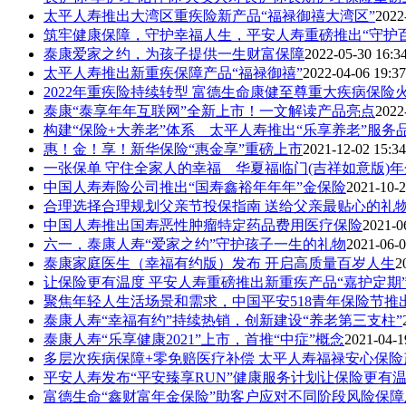
太平人寿推出大湾区重疾险新产品“福禄御禧大湾区”
2022
筑牢健康保障，守护幸福人生，平安人寿重磅推出“守护百分
泰康爱家之约，为孩子提供一生财富保障
2022-05-30 16:3
太平人寿推出新重疾保障产品“福禄御禧”
2022-04-06 19:37
2022年重疾险持续转型 富德生命康健至尊重大疾病保险
泰康“泰享年年互联网”全新上市！一文解读产品亮点
2022
构建“保险+大养老”体系 太平人寿推出“乐享养老”服务
惠！金！享！新华保险“惠金享”重磅上市
2021-12-02 15:34
一张保单 守住全家人的幸福 华夏福临门(吉祥如意版)年金
中国人寿寿险公司推出“国寿鑫裕年年年”金保险
2021-10-2
合理选择合理规划父亲节投保指南 送给父亲最贴心的礼
中国人寿推出国寿恶性肿瘤特定药品费用医疗保险
2021-0
六一，泰康人寿“爱家之约”守护孩子一生的礼物
2021-06-0
泰康家庭医生（幸福有约版）发布 开启高质量百岁人生
2
让保险更有温度 平安人寿重磅推出新重疾产品“嘉护定期
聚焦年轻人生活场景和需求，中国平安518青年保险节推出
泰康人寿“幸福有约”持续热销，创新建设“养老第三支柱”
泰康人寿“乐享健康2021”上市，首推“中症”概念
2021-04-1
多层次疾病保障+零免赔医疗补偿 太平人寿福禄安心保险产
平安人寿发布“平安臻享RUN”健康服务计划让保险更有
富德生命“鑫财富年金保险”助客户应对不同阶段风险保